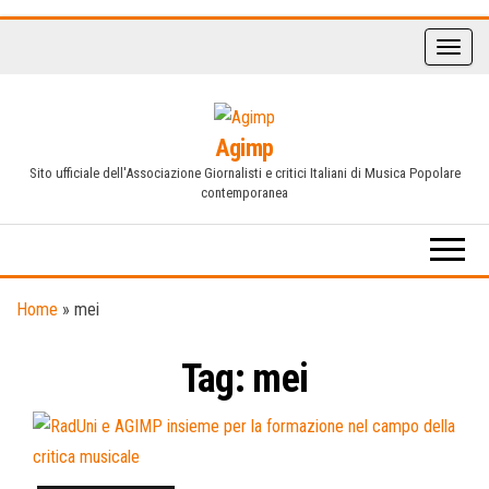
Vai
al
contenuto
Agimp
Sito ufficiale dell'Associazione Giornalisti e critici Italiani di Musica Popolare
contemporanea
Home
»
mei
Tag:
mei