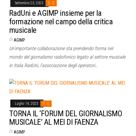
Settembre 23, 2023
0
RadUni e AGIMP insieme per la
formazione nel campo della critica
musicale
Di
AGIMP
Un’importante collaborazione sta prendendo forma nel
mondo del giornalismo radiofonico legato al settore musicale
in Italia RadUni, l’associazione degli operatori…
Luglio 14, 2023
0
TORNA IL ‘FORUM DEL GIORNALISMO
MUSICALE’ AL MEI DI FAENZA
Di
AGIMP