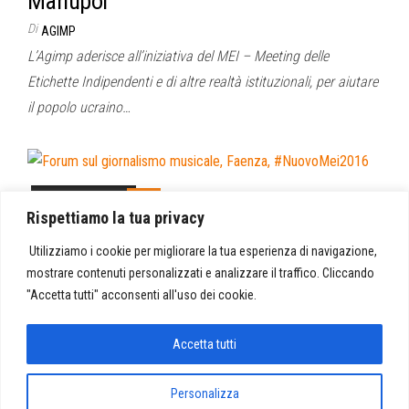
Mariupol
Di
AGIMP
L’Agimp aderisce all’iniziativa del MEI – Meeting delle
Etichette Indipendenti e di altre realtà istituzionali, per aiutare
il popolo ucraino…
Febbraio 2, 2022
0
Rispettiamo la tua privacy
Forum sul giornalismo musicale,
Faenza, #NuovoMei2016
Utilizziamo i cookie per migliorare la tua esperienza di navigazione,
mostrare contenuti personalizzati e analizzare il traffico. Cliccando
Di
AGIMP
"Accetta tutti" acconsenti all'uso dei cookie.
Relazione Tavolo CRITICA MUSICALE (TRADURRE I SUONI IN
PAROLE – GLI STRUMENTI CRITICI – CRITICA E
Accetta tutti
GIORNALISMO) -Che cosa significa…
Personalizza