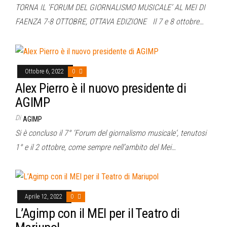
TORNA IL ‘FORUM DEL GIORNALISMO MUSICALE’ AL MEI DI
FAENZA 7-8 OTTOBRE, OTTAVA EDIZIONE Il 7 e 8 ottobre…
Ottobre 6, 2022
0
Alex Pierro è il nuovo presidente di
AGIMP
Di
AGIMP
Si è concluso il 7° ‘Forum del giornalismo musicale‘, tenutosi
1° e il 2 ottobre, come sempre nell’ambito del Mei…
Aprile 12, 2022
0
L’Agimp con il MEI per il Teatro di