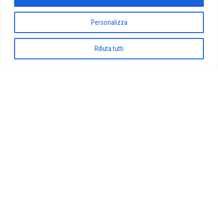
Personalizza
Proudly powered by
WordPress
|
Tema:
Envo Magazine
Rifiuta tutti