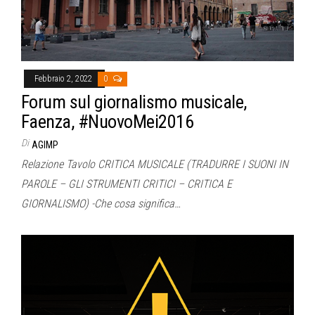
Febbraio 2, 2022
0
Forum sul giornalismo musicale,
Faenza, #NuovoMei2016
Di
AGIMP
Relazione Tavolo CRITICA MUSICALE (TRADURRE I SUONI IN
PAROLE – GLI STRUMENTI CRITICI – CRITICA E
GIORNALISMO) -Che cosa significa…