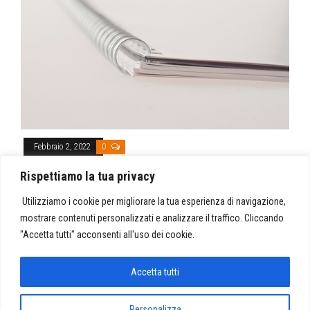
Febbraio 2, 2022
0
Regolamento
Rispettiamo la tua privacy
Di
AGIMP
Utilizziamo i cookie per migliorare la tua esperienza di navigazione,
Ammissione Socio Il direttivo, in seguito alla domanda di
mostrare contenuti personalizzati e analizzare il traffico. Cliccando
iscrizione (con modalità scelte dal direttivo stesso), a
"Accetta tutti" acconsenti all'uso dei cookie.
deliberare l’ammissione del…
Accetta tutti
Paginazione
Precedenti
1
…
6
7
Personalizza