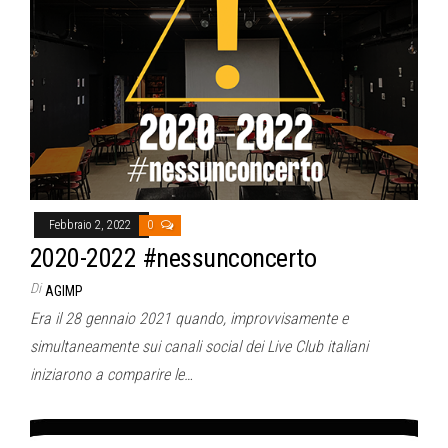
Febbraio 2, 2022
0
2020-2022 #nessunconcerto
Di
AGIMP
Era il 28 gennaio 2021 quando, improvvisamente e
simultaneamente sui canali social dei Live Club italiani
iniziarono a comparire le…