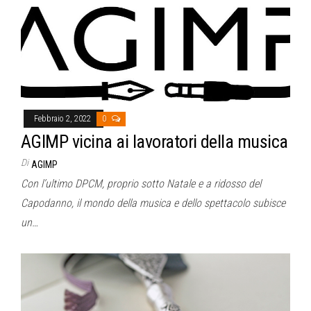
Febbraio 2, 2022
0
AGIMP vicina ai lavoratori della musica
Di
AGIMP
Con l’ultimo DPCM, proprio sotto Natale e a ridosso del
Capodanno, il mondo della musica e dello spettacolo subisce
un…