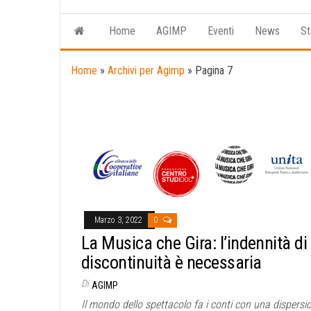
Home
AGIMP
Eventi
News
St
Home
»
Archivi per Agimp
»
Pagina 7
Marzo 3, 2022
0
La Musica che Gira: l’indennità di
discontinuità è necessaria
Di
AGIMP
Il mondo dello spettacolo fa i conti con una dispersi