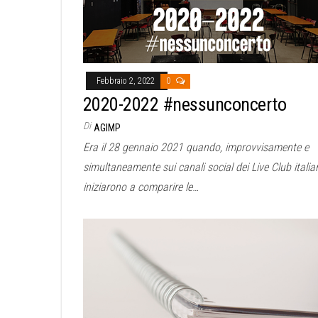
Febbraio 2, 2022
0
2020-2022 #nessunconcerto
Di
AGIMP
Era il 28 gennaio 2021 quando, improvvisamente e
simultaneamente sui canali social dei Live Club italia
iniziarono a comparire le…