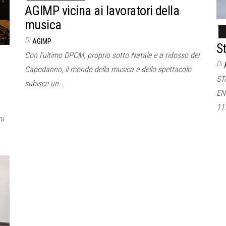
AGIMP vicina ai lavoratori della
musica
Di
AGIMP
S
Con l’ultimo DPCM, proprio sotto Natale e a ridosso del
Di
Capodanno, il mondo della musica e dello spettacolo
ST
subisce un…
EN
11
ni