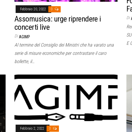
F
F
Febbraio 20, 2022
0
Assomusica: urge riprendere i
Di
concerti live
Re
SU
Di
AGIMP
E 
Al termine del Consiglio dei Ministri che ha varato una
serie di misure economiche per contrastare il caro
bollette, il…
Febbraio 2, 2022
0