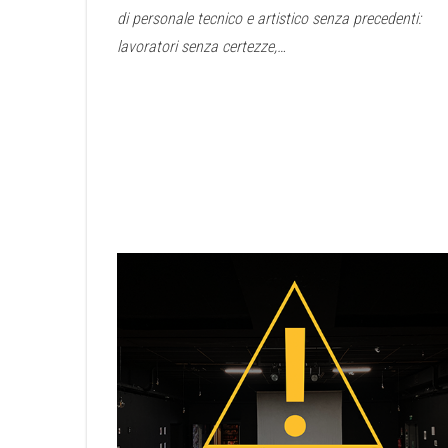
di personale tecnico e artistico senza precedenti:
lavoratori senza certezze,…