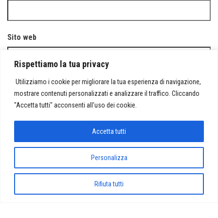
Sito web
Rispettiamo la tua privacy
Utilizziamo i cookie per migliorare la tua esperienza di navigazione,
mostrare contenuti personalizzati e analizzare il traffico. Cliccando
Salva il mio nome, email e sito web in questo browser per la
"Accetta tutti" acconsenti all'uso dei cookie.
prossima volta che commento.
Accetta tutti
Personalizza
Proudly powered by
WordPress
|
Tema:
Envo Magazine
Rifiuta tutti