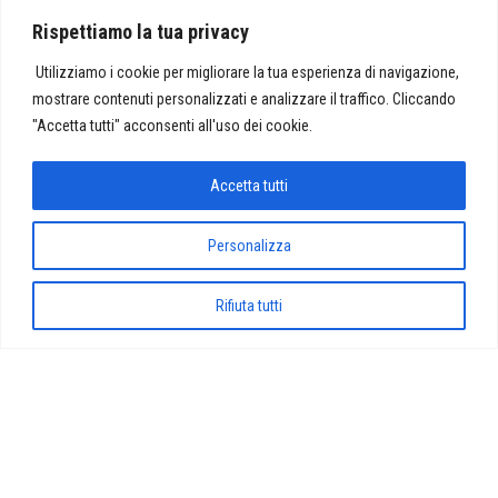
ASSOCIAZIONE “AGIMP –…
Rispettiamo la tua privacy
Utilizziamo i cookie per migliorare la tua esperienza di navigazione,
mostrare contenuti personalizzati e analizzare il traffico. Cliccando
Proudly powered by
WordPress
|
Tema:
Envo Magazine
"Accetta tutti" acconsenti all'uso dei cookie.
Accetta tutti
Personalizza
Rifiuta tutti