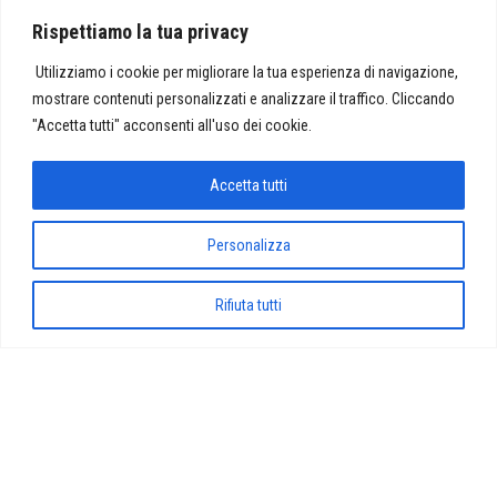
La Fondazione Centro Studi Doc organizza una conferenza, in
Rispettiamo la tua privacy
diretta streaming sui canali YouTube e Facebook della
Fondazione, per parlare…
Utilizziamo i cookie per migliorare la tua esperienza di navigazione,
mostrare contenuti personalizzati e analizzare il traffico. Cliccando
"Accetta tutti" acconsenti all'uso dei cookie.
Proudly powered by
WordPress
|
Tema:
Envo Magazine
Accetta tutti
Personalizza
Rifiuta tutti