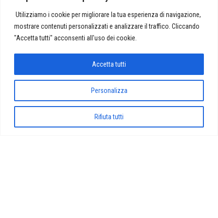
del giornalismo musicale edizione
2023
Utilizziamo i cookie per migliorare la tua esperienza di navigazione,
mostrare contenuti personalizzati e analizzare il traffico. Cliccando
Di
AGIMP
"Accetta tutti" acconsenti all'uso dei cookie.
Il 7 ottobre a Faenza nell’ambito del MEI dalle ore 15.00 nella
Sala Consiliare All’interno del Forum del Giornalismo Musicale,
Accetta tutti
…
Personalizza
Proudly powered by
WordPress
|
Tema:
Envo Magazine
Rifiuta tutti