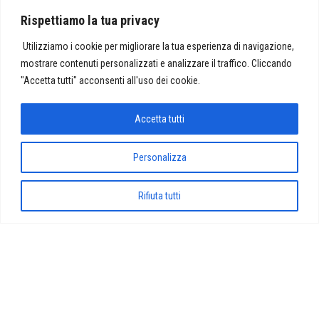
di Carlo Parodi quale nuovo Presidente di ASSOMUSICA,
Rispettiamo la tua privacy
congratulazioni che…
Utilizziamo i cookie per migliorare la tua esperienza di navigazione,
mostrare contenuti personalizzati e analizzare il traffico. Cliccando
"Accetta tutti" acconsenti all'uso dei cookie.
Proudly powered by
WordPress
|
Tema:
Envo Magazine
Accetta tutti
Personalizza
Rifiuta tutti