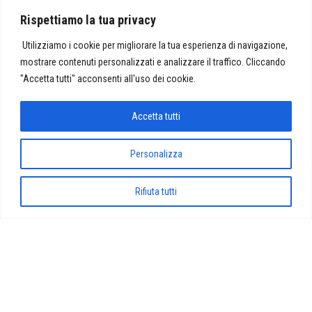
Sabato 18 febbraio dalle 15.30 alle 19.30 in onda lo special
Rispettiamo la tua privacy
radiofonico su Controradio dedicato a Ernesto De Pascale e…
Utilizziamo i cookie per migliorare la tua esperienza di navigazione,
mostrare contenuti personalizzati e analizzare il traffico. Cliccando
"Accetta tutti" acconsenti all'uso dei cookie.
Proudly powered by
WordPress
|
Tema:
Envo Magazine
Accetta tutti
Personalizza
Rifiuta tutti